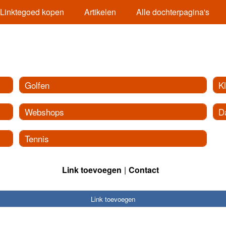
Linktegoed kopen
Artikelen
Alle dochterpagina's
Golfen
K
Webshops
D
Tennis
Link toevoegen
Contact
Link toevoegen