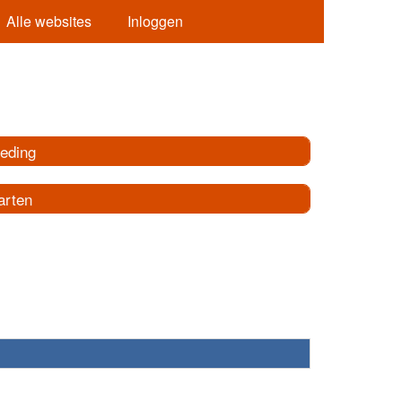
Alle websites
Inloggen
leding
arten