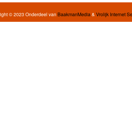
ight © 2023 Onderdeel van
BaakmanMedia
&
Vrolijk Internet S